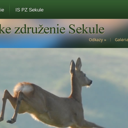
ie
IS PZ Sekule
Odkazy
»
Galéri