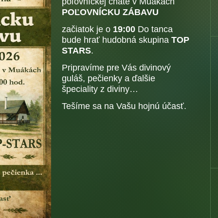
poľovníckej chate v Muákách
POĽOVNÍCKU ZÁBAVU
začiatok je o
19:00
Do tanca
bude hrať hudobná skupina
TOP
STARS
.
Pripravíme pre Vás divinový
guláš, pečienky a ďalšie
špeciality z diviny…
Tešíme sa na Vašu hojnú účasť.