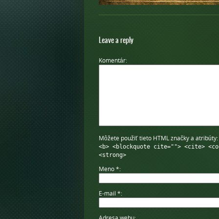
Leave a reply
Komentár
Môžete použiť tieto HTML značky a atribúty
<b> <blockquote cite=""> <cite> <co
<strong>
Meno
*
E-mail
*
Adresa webu