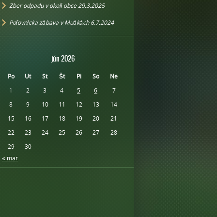
Zber odpadu v okolí obce 29.3.2025
Poľovnícka zábava v Muákách 6.7.2024
jún 2026
Po
Ut
St
Št
Pi
So
Ne
1
2
3
4
5
6
7
8
9
10
11
12
13
14
15
16
17
18
19
20
21
22
23
24
25
26
27
28
29
30
« mar