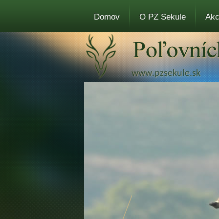
Domov
O PZ Sekule
Akc