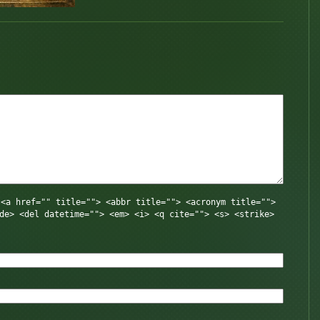
:
<a href="" title=""> <abbr title=""> <acronym title="">
de> <del datetime=""> <em> <i> <q cite=""> <s> <strike>