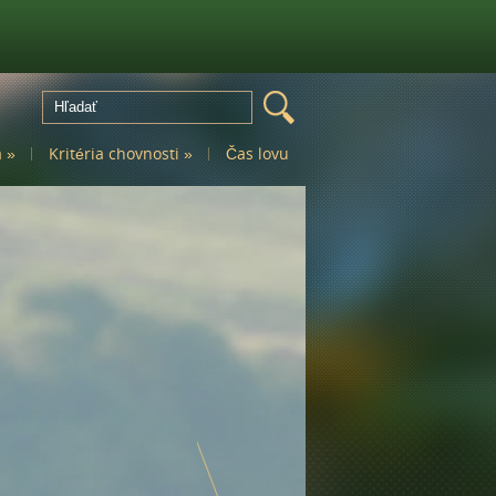
a
»
Kritéria chovnosti
»
Čas lovu