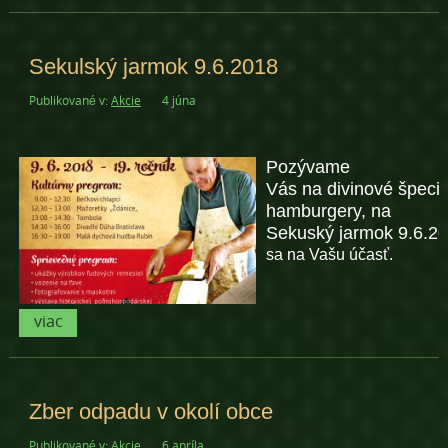
Sekulský jarmok 9.6.2018
Publikované v:
Akcie
4 júna
Pozývame
Vás na divinové špecial
hamburgery, na
Sekuský jarmok 9.6.2
sa na Vašu účasť.
viac
Zber odpadu v okolí obce
Publikované v:
Akcie
6 apríla