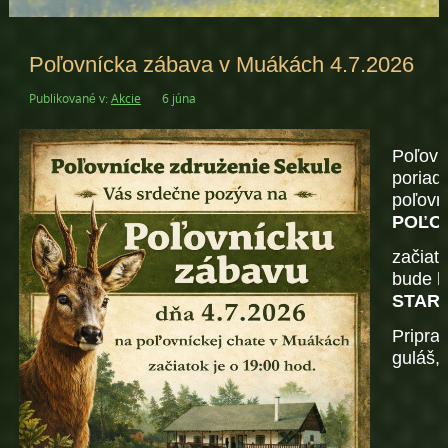
Poľovnícka zábava v Muákách 4.7.2026
Publikované v:
Akcie
6 júna
Poľovn
poriad
poľovn
POĽO
začiat
bude h
STAR
Pripra
guláš, 