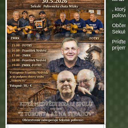
, ktorý
poľovn
Občers
Sekuls
Príďte 
príjem