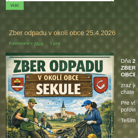
viac
Zber odpadu v okolí obce 25.4.2026
Publikované v:
Akcie
5 júna
Dňa
25
ZBER 
OBCE
zraz j
chate 
Pre vš
poľovn
Tešíme