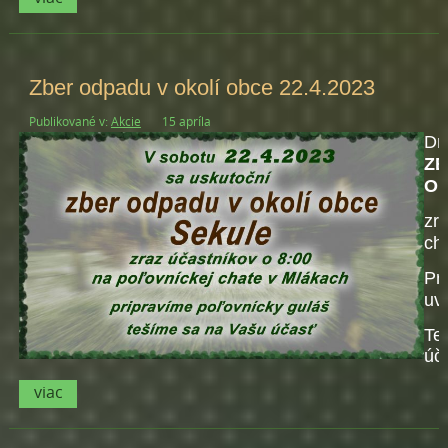
Zber odpadu v okolí obce 22.4.2023
Publikované v:
Akcie
15 apríla
D
ZB
OB
zr
ch
Pr
uv
Te
úč
viac