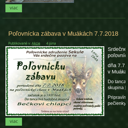
viac
Poľovnícka zábava v Muákách 7.7.2018
Publikované v:
Akcie
4 júna
Srd
e
čne
poľovníc
dňa 7.7.
v Muáká
Do tanca 
skupina
B
Pripravím
pečienky a
viac