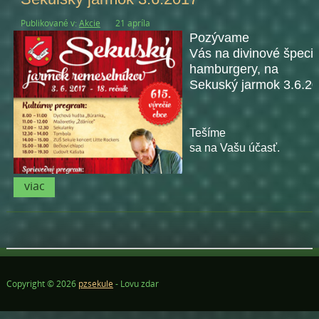
Publikované v:
Akcie
21 apríla
Pozývame
Vás na divinové špecial
hamburgery, na
Sekuský jarmok 3.6.20
Tešíme
sa na Vašu účasť.
viac
Copyright © 2026
pzsekule
- Lovu zdar