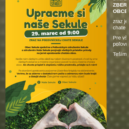
ZBER 
OBCE
zraz j
chate 
Pre vš
poľovn
Tešíme