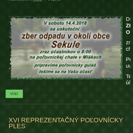
D
ZB
OB
zr
ch
Pr
uv
Te
úč
viac
XVI REPREZENTAČNÝ POĽOVNÍCKY
PLES