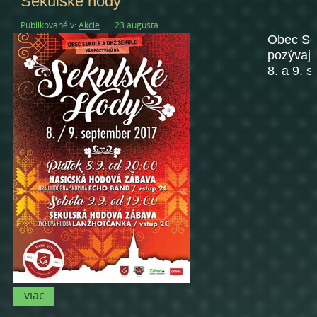
Sekulské hody
Publikované v:
Akcie
23 augusta
Obec Se
pozýva
8. a 9. 
viac