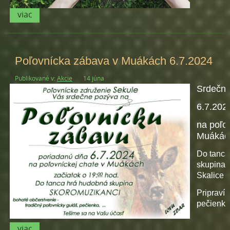
viac
Poľovnícka zábava v Muákách 6.7.2024
Publikované v:
Akcie
14 júna
Srdečn
6.7.202
na poľo
Muákác
Do tanca
skupina
Skalice
Pripraví
pečienky 
viac