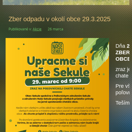
Zber odpadu v okolí obce 29.3.2025
Publikované v:
Akcie
26 marca
Dňa
29
ZBER 
OBCE
zraz j
chate 
Pre vš
poľovn
Tešíme