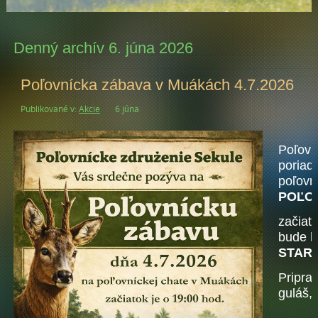
Denný archív 6. júna 2026
Poľovnícka zábava v Muákách 4.7.2026
Publikované v:
Akcie
6 júna
Poľovn
poriad
poľovn
POĽO
začiat
bude h
STAR
Pripra
guláš, 