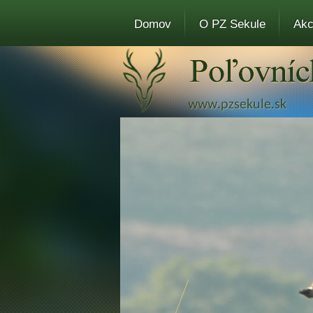
Domov
O PZ Sekule
Akc