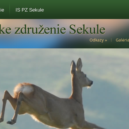
ie
IS PZ Sekule
Odkazy
»
Galéri