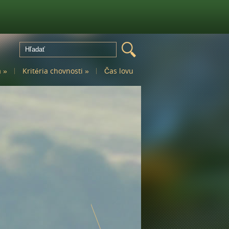
a
»
Kritéria chovnosti
»
Čas lovu