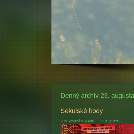
Denný archív 23. august
Sekulské hody
Publikované v:
Akcie
23 augusta