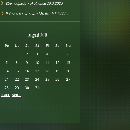
Zber odpadu v okolí obce 29.3.2025
Poľovnícka zábava v Muákách 6.7.2024
august 2017
Po
Ut
St
Št
Pi
So
Ne
1
2
3
4
5
6
7
8
9
10
11
12
13
14
15
16
17
18
19
20
21
22
23
24
25
26
27
28
29
30
31
« apr
sep »