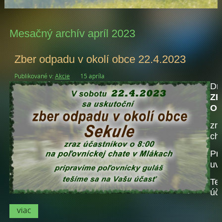
Mesačný archív apríl 2023
Zber odpadu v okolí obce 22.4.2023
Publikované v:
Akcie
15 apríla
D
ZB
OB
zr
ch
Pr
uv
Te
úč
viac